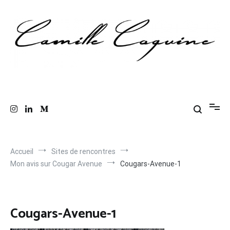
Aller
au
contenu
Les anecdotes coquines de Camille
Le blog de mes confessions intimes
Accueil
Sites de rencontres
Mon avis sur Cougar Avenue
Cougars-Avenue-1
Cougars-Avenue-1