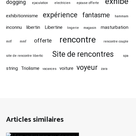
exhibe
dogging
ejaculation
electricien
epouse offerte
expérience
fantasme
exhibitionnisme
hammam
inconnu
libertin
Libertine
masturbation
lingerie
magasin
rencontre
offerte
milf
mmf
rencontre couple
Site de rencontres
site de rencontre libertic
spa
voyeur
string
Triolisme
voiture
vacances
zara
Articles similaires