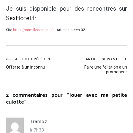
Je suis disponible pour des rencontres sur
SexHotel.fr
Site
https://camillecoquine.fr
Articles créés
32
Navigation
ARTICLE PRÉCÉDENT
ARTICLE SUIVANT
Offerte à un inconnu
Faire une fellation à un
de
promeneur
l’article
2 commentaires pour “
Jouer avec ma petite
culotte
”
Tramoz
à 7h33