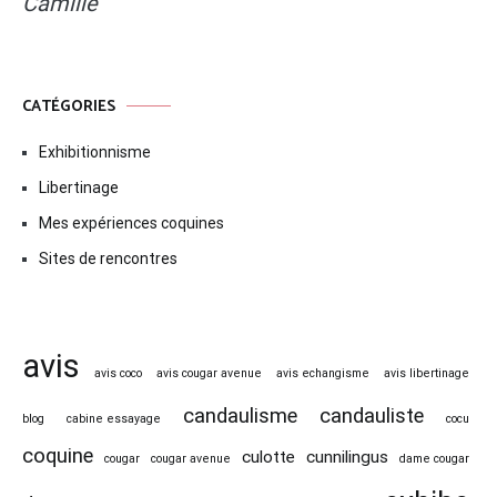
Camille
CATÉGORIES
Exhibitionnisme
Libertinage
Mes expériences coquines
Sites de rencontres
avis
avis coco
avis cougar avenue
avis echangisme
avis libertinage
candaulisme
candauliste
blog
cabine essayage
cocu
coquine
culotte
cunnilingus
cougar
cougar avenue
dame cougar