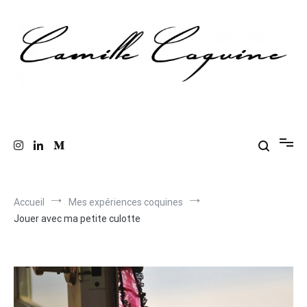
Aller
au
contenu
Les anecdotes coquines de Camille
Le blog de mes confessions intimes
Accueil
Mes expériences coquines
Jouer avec ma petite culotte