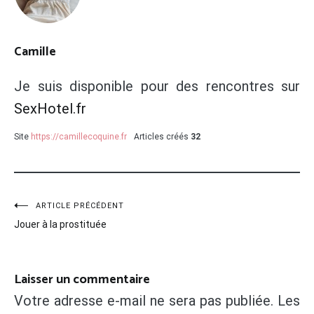
Camille
Je suis disponible pour des rencontres sur
SexHotel.fr
Site
https://camillecoquine.fr
Articles créés
32
Navigation
ARTICLE PRÉCÉDENT
Jouer à la prostituée
de
l’article
Laisser un commentaire
Votre adresse e-mail ne sera pas publiée.
Les