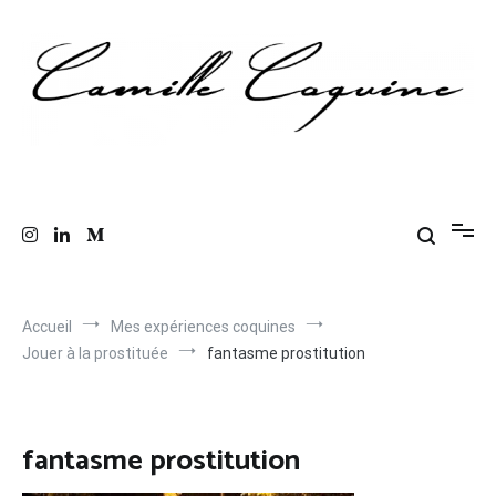
Aller
au
contenu
Les anecdotes coquines de Camille
Le blog de mes confessions intimes
Accueil
Mes expériences coquines
Jouer à la prostituée
fantasme prostitution
fantasme prostitution