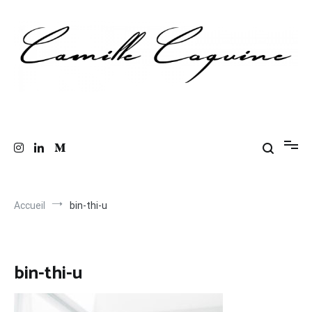
Aller
au
contenu
Les anecdotes coquines de Camille
Le blog de mes confessions intimes
Accueil
bin-thi-u
bin-thi-u