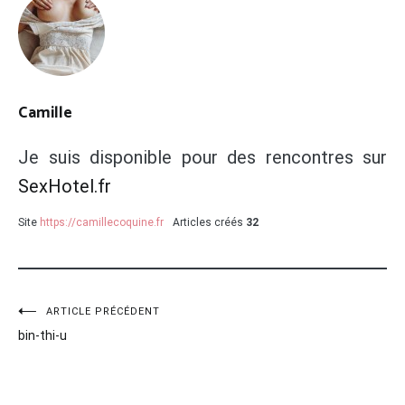
Camille
Je suis disponible pour des rencontres sur
SexHotel.fr
Site
https://camillecoquine.fr
Articles créés
32
Navigation
ARTICLE PRÉCÉDENT
bin-thi-u
de
l’article